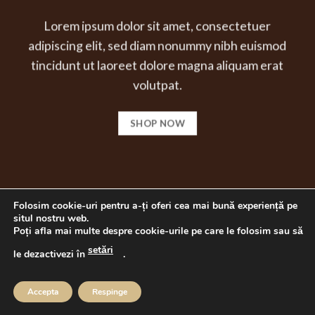
Lorem ipsum dolor sit amet, consectetuer
adipiscing elit, sed diam nonummy nibh euismod
tincidunt ut laoreet dolore magna aliquam erat
volutpat.
SHOP NOW
Folosim cookie-uri pentru a-ți oferi cea mai bună experiență pe
situl nostru web.
Poți afla mai multe despre cookie-urile pe care le folosim sau să
setări
le dezactivezi în
.
TRANSEURO SRL , CUI: 1753287, Reg.Com: J01/1419/1991
Copyright 2026 ©
S.C. TRANSEURO S.R.L.
Accepta
Respinge
Design realizat de
Move Design Studio