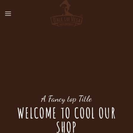
Skip
to
content
A Fancy top Title
WELCOME TO COOL OUR
SHOP